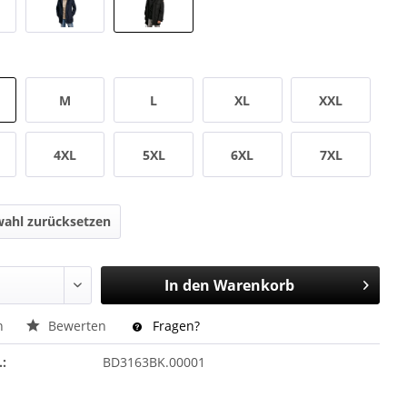
M
L
XL
XXL
4XL
5XL
6XL
7XL
ahl zurücksetzen
In den
Warenkorb
n
Bewerten
Fragen?
.:
BD3163BK.00001