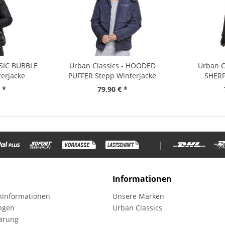
ASIC BUBBLE
Urban Classics - HOODED
Urban C
erjacke
PUFFER Stepp Winterjacke
SHERP
gefüttert
 *
79,90 € *
|
Informationen
informationen
Unsere Marken
ungen
Urban Classics
ärung