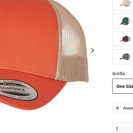
Größe
One Siz
Ausw