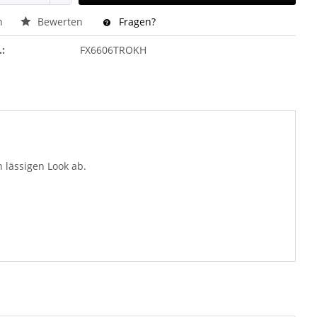
n
Bewerten
Fragen?
.:
FX6606TROKH
 lässigen Look ab.