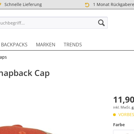
Schnelle Lieferung
1 Monat Rückgabere
TREET DE
BACKPACKS
MARKEN
TRENDS
Caps
Snapback Cap
11,90
inkl. MwSt.
g
VORBEST
Farbe