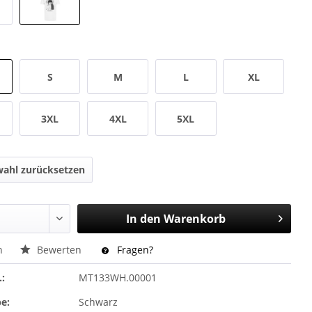
S
M
L
XL
3XL
4XL
5XL
ahl zurücksetzen
In den
Warenkorb
n
Bewerten
Fragen?
.:
MT133WH.00001
e:
Schwarz