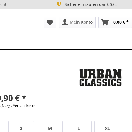
cht
Sicher einkaufen dank SSL
Mein Konto
0,00 € *
,90 € *
gf. zzgl. Versandkosten
S
M
L
XL