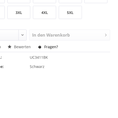
3XL
4XL
5XL
In den
Warenkorb
n
Bewerten
Fragen?
.:
UC3411BK
e:
Schwarz