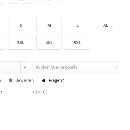
S
M
L
XL
3XL
4XL
5XL
In den
Warenkorb
n
Bewerten
Fragen?
.:
UC4103