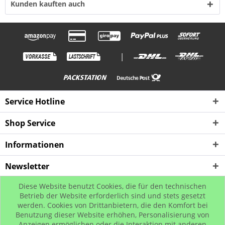
Kunden kauften auch
|
Service Hotline
Shop Service
Informationen
Newsletter
Diese Website benutzt Cookies, die für den technischen
* Alle Preise inkl. gesetzl. Mehrwertsteuer zzgl. Versandkosten, wenn nicht
Betrieb der Website erforderlich sind und stets gesetzt
werden. Cookies von Drittanbietern, die den Komfort bei
anders beschrieben
Benutzung dieser Website erhöhen, Personalisierung von
© www.urban-street-shop.com
Anzeigen ermöglichen oder die Interaktion mit anderen