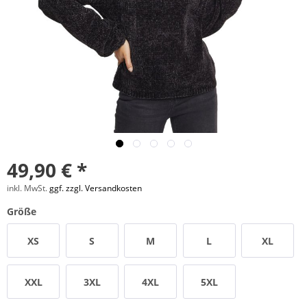
49,90 € *
inkl. MwSt.
ggf. zzgl. Versandkosten
Größe
XS
S
M
L
XL
XXL
3XL
4XL
5XL