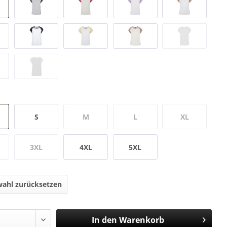
S
M
L
XL
3XL
4XL
5XL
ahl zurücksetzen
In den
Warenkorb