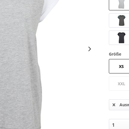
Größe
XS
XXL
Ausw