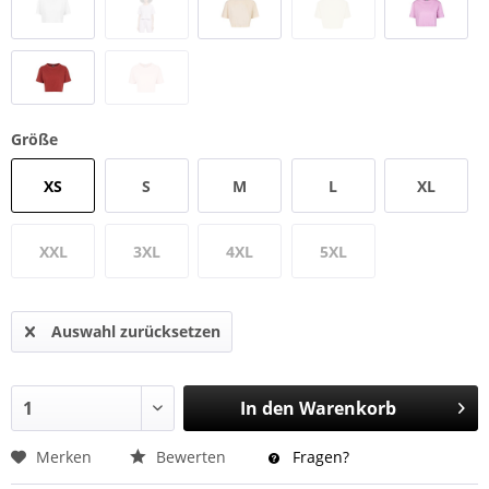
Größe
XS
S
M
L
XL
XXL
3XL
4XL
5XL
Auswahl zurücksetzen
In den
Warenkorb
Merken
Bewerten
Fragen?