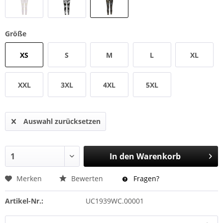
Größe
XS
S
M
L
XL
XXL
3XL
4XL
5XL
Auswahl zurücksetzen
In den
Warenkorb
Merken
Bewerten
Fragen?
Artikel-Nr.:
UC1939WC.00001