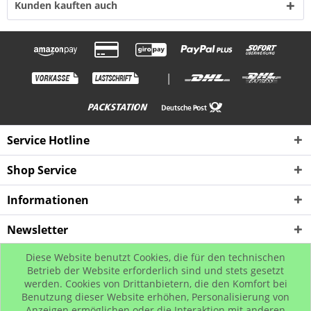
Kunden kauften auch
|
Service Hotline
Shop Service
Informationen
Newsletter
Diese Website benutzt Cookies, die für den technischen
* Alle Preise inkl. gesetzl. Mehrwertsteuer zzgl. Versandkosten, wenn nicht
Betrieb der Website erforderlich sind und stets gesetzt
werden. Cookies von Drittanbietern, die den Komfort bei
anders beschrieben
Benutzung dieser Website erhöhen, Personalisierung von
© www.urban-street-shop.com
Anzeigen ermöglichen oder die Interaktion mit anderen