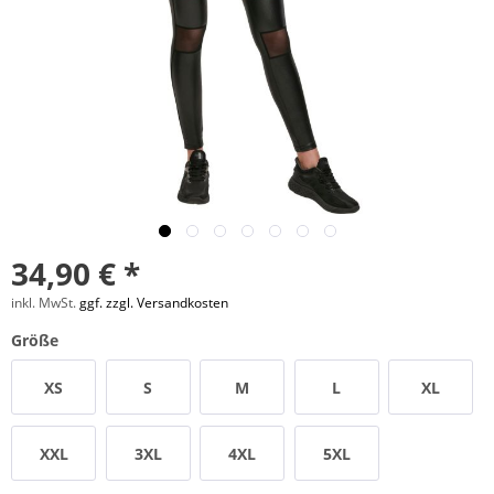
34,90 € *
inkl. MwSt.
ggf. zzgl. Versandkosten
Größe
XS
S
M
L
XL
XXL
3XL
4XL
5XL