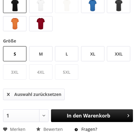
Größe
S
M
L
XL
XXL
3XL
4XL
5XL
Auswahl zurücksetzen
In den
Warenkorb
Merken
Bewerten
Fragen?