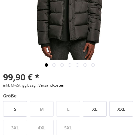
99,90 € *
inkl. MwSt.
ggf. zzgl. Versandkosten
Größe
S
M
L
XL
XXL
3XL
4XL
5XL