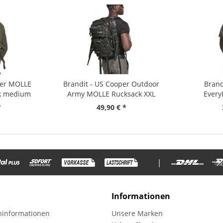
per MOLLE
Brandit - US Cooper Outdoor
Brand
k medium
Army MOLLE Rucksack XXL
Every
Umh
*
49,90 € *
|
Informationen
informationen
Unsere Marken