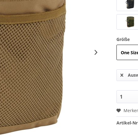
Größe
One Siz
Ausw
Merke
Artikel-Nr