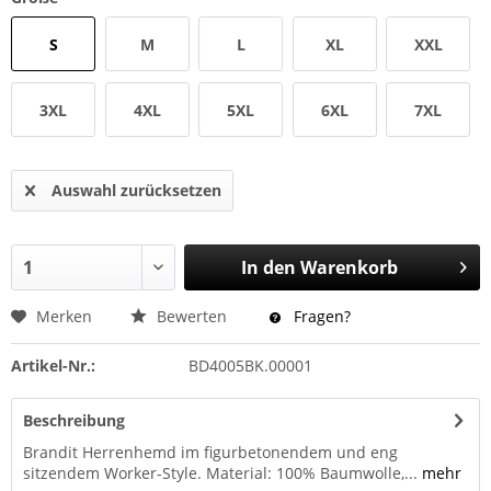
S
M
L
XL
XXL
3XL
4XL
5XL
6XL
7XL
Auswahl zurücksetzen
In den
Warenkorb
Merken
Bewerten
Fragen?
Artikel-Nr.:
BD4005BK.00001
Beschreibung
Brandit Herrenhemd im figurbetonendem und eng
sitzendem Worker-Style. Material: 100% Baumwolle,...
mehr