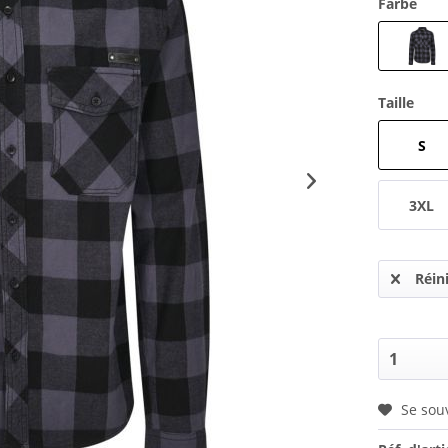
Farbe
Taille
S
3XL
Réini
Se sou