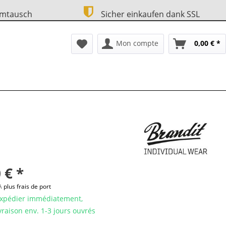
Umtausch
Sicher einkaufen dank SSL
Mon compte
0,00 € *
 € *
VA
plus frais de port
expédier immédiatement,
ivraison env. 1-3 jours ouvrés