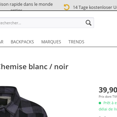
ison rapide dans le monde
14 Tage kostenloser 
entier
TREET FR
AR
BACKPACKS
MARQUES
TRENDS
hemise blanc / noir
39,90
Prix dont T
Prêt à 
délai de l