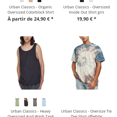
Urban Classics - Organic
Urban Classics - Oversized
Oversized Colorblock Shirt
Inside Out Shirt gris
gris
À partir de 24,90 € *
19,90 € *
Urban Classics - Heavy
Urban Classics - Oversize Tie
Oversized Acid Wash Tank
Dye Shirt offwhite