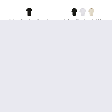
Urban Classics - Organic
Urban Classics - HUGE
Fitted Strech Shirt noir
Oversized Shirt noir
14,90 € *
À partir de 19,90 € *