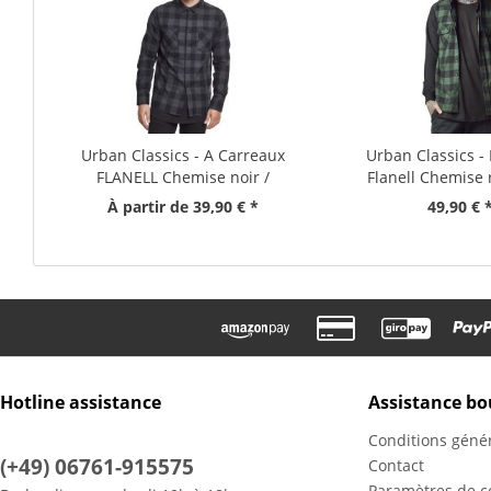
Urban Classics - A Carreaux
Urban Classics 
FLANELL Chemise noir /
Flanell Chemise 
bordeaux
À partir de 39,90 € *
49,90 € 
Hotline assistance
Assistance bo
Conditions géné
(+49) 06761-915575
Contact
Paramètres de co