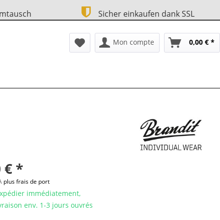
Umtausch
Sicher einkaufen dank SSL
Mon compte
0,00 € *
 € *
VA
plus frais de port
expédier immédiatement,
ivraison env. 1-3 jours ouvrés