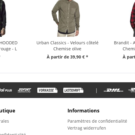
- HOODED
Urban Classics - Velours côtelé
Brandit -
rouge - L
Chemise olive
Chemi
*
À partir de 39,90 € *
À part
|
utique
Informations
rales
Paramètres de confidentialité
Vertrag widerrufen
nfidentialité