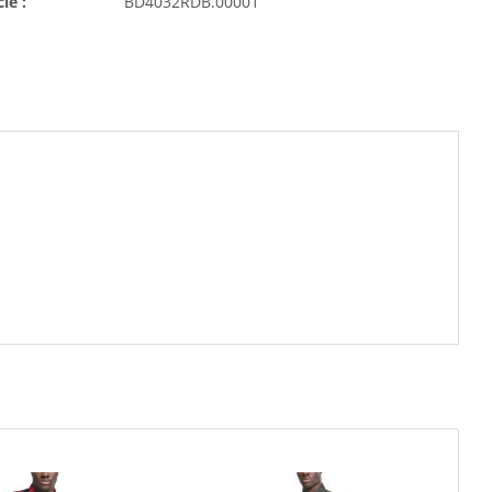
cle :
BD4032RDB.00001