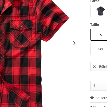
Farbe
Taille
S
3XL
Réini
Se sou