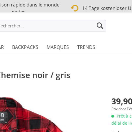
ison rapide dans le monde
14 Tage kostenloser 
entier
TREET FR
AR
BACKPACKS
MARQUES
TRENDS
hemise noir / gris
39,90
Prix dont T
Prêt à 
délai de l