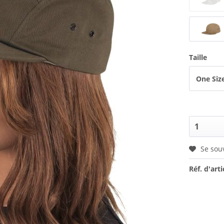
Taille
One Siz
Se sou
Réf. d'arti