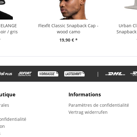
 MELANGE
Flexfit Classic Snapback Cap -
Urban Cl
ir / gris
wood camo
Snapback 
*
19,90 € *
|
utique
Informations
rales
Paramètres de confidentialité
Vertrag widerrufen
nfidentialité
ion
s