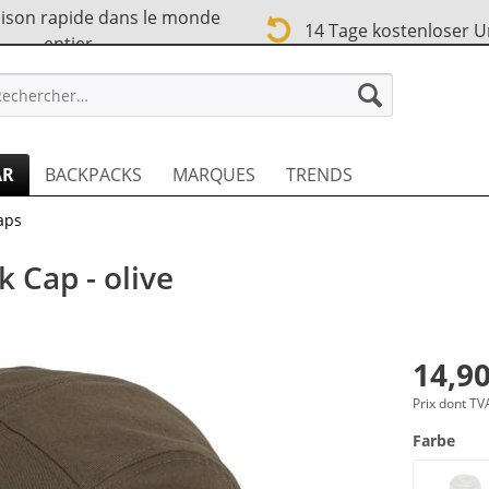
ison rapide dans le monde
14 Tage kostenloser 
entier
TREET FR
AR
BACKPACKS
MARQUES
TRENDS
aps
 Cap - olive
14,90
Prix dont T
Farbe