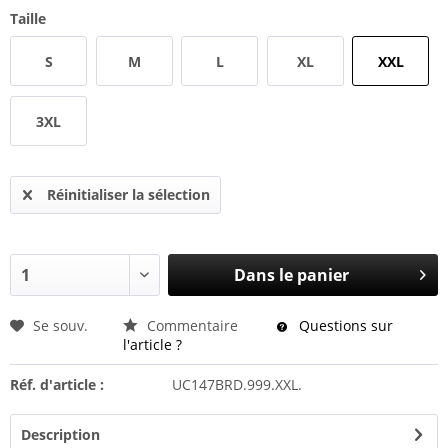
Taille
S
M
L
XL
XXL
3XL
Réinitialiser la sélection
Dans le panier
Se souv.
Commentaire
Questions sur
l'article ?
Réf. d'article :
UC147BRD.999.XXL.
Description