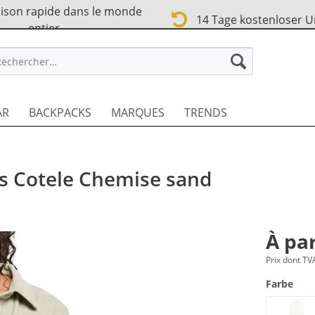
ison rapide dans le monde
14 Tage kostenloser 
entier
TREET FR
AR
BACKPACKS
MARQUES
TRENDS
s Cotele Chemise sand
À par
Prix dont T
Farbe