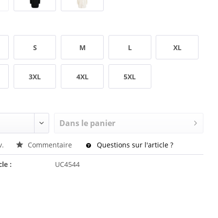
S
M
L
XL
3XL
4XL
5XL
Dans le panier
v.
Commentaire
Questions sur l'article ?
cle :
UC4544