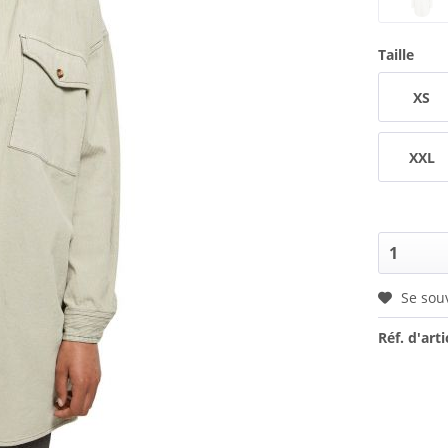
Taille
XS
XXL
Se sou
Réf. d'arti