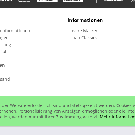
Informationen
informationen
Unsere Marken
ungen
Urban Classics
ärung
tal
fen
rsand
 der Website erforderlich sind und stets gesetzt werden. Cookies 
Preise inkl. gesetzl. Mehrwertsteuer zzgl. Versandkosten, wenn nicht anders bes
erhöhen, Personalisierung von Anzeigen ermöglichen oder die Inte
ollen, werden nur mit Ihrer Zustimmung gesetzt.
Mehr Informatio
© www.urban-street-shop.com