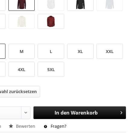
M
L
XL
XXL
4XL
5XL
ahl zurücksetzen
In den
Warenkorb
n
Bewerten
Fragen?