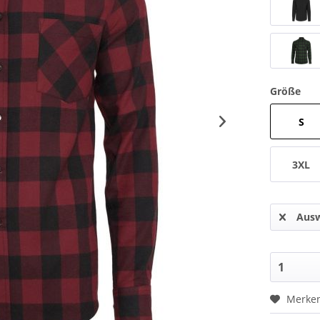
Größe
S
3XL
Ausw
Merke