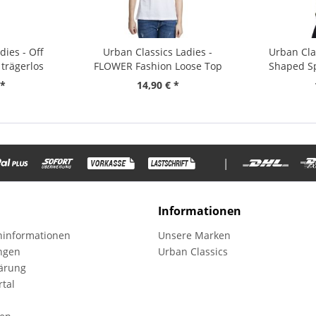
dies - Off
Urban Classics Ladies -
Urban Cla
trägerlos
FLOWER Fashion Loose Top
Shaped Sp
Shirt
 *
14,90 € *
|
Informationen
informationen
Unsere Marken
ungen
Urban Classics
ärung
tal