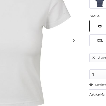
Größe
XS
XXL
Ausw
Merke
Artikel-Nr