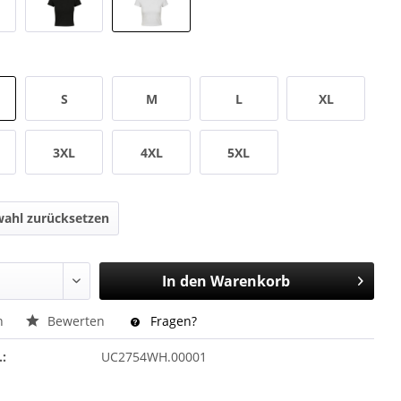
S
M
L
XL
3XL
4XL
5XL
ahl zurücksetzen
In den
Warenkorb
n
Bewerten
Fragen?
.:
UC2754WH.00001