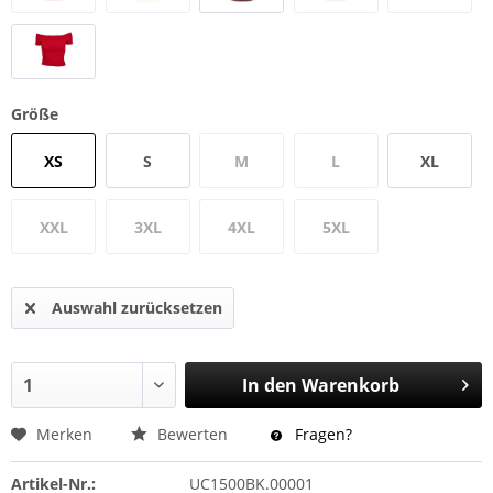
Größe
XS
S
M
L
XL
XXL
3XL
4XL
5XL
Auswahl zurücksetzen
In den
Warenkorb
Merken
Bewerten
Fragen?
Artikel-Nr.:
UC1500BK.00001